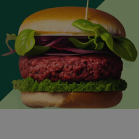
fødevarer.
Vi påtager os intet ansvar for de præsenterede data og den
efterfølgende anvendelse heraf.