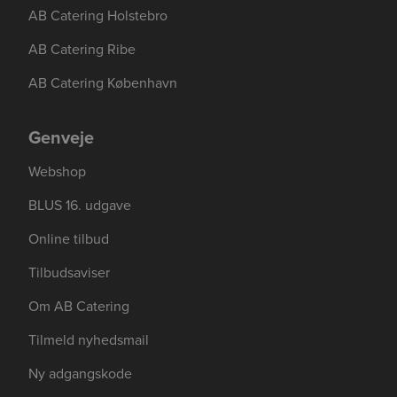
AB Catering Holstebro
AB Catering Ribe
AB Catering København
Se mere her om beregningerne og værdierne
Genindlæs siden
Genindlæs
Genindlæs
Genveje
Webshop
BLUS 16. udgave
Online tilbud
Tilbudsaviser
Om AB Catering
Tilmeld nyhedsmail
Ny adgangskode