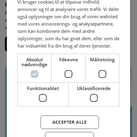
Vi bruger cookies til at tilpasse indhold,
Guide til navngivning af retter
annoncer og til at analysere vores trafik. Vi deler
Målet med materialet er at hjælpe dig som madprofessionel med
også oplysninger om din brug af vores websted
at navngive dine retter bedre – især når det gælder planterige
med vores annoncerings- og analysepartnere,
måltider.
som kan kombinere dem med andre
oplysninger, som du har givet dem, eller som de
Download guide til navngivning af retter her
har indsamlet fra din brug af deres tjenester.
Absolut
Ydeevne
Målretning
nødvendige
Funktionalitet
Uklassificerede
ACCEPTER ALLE