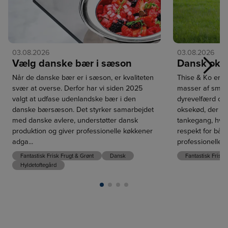
03.08.2026
03.08.2026
Vælg danske bær i sæson
Dansk oks
Næst
Når de danske bær er i sæson, er kvaliteten
Thise & Ko er 
svær at overse. Derfor har vi siden 2025
masser af smag
valgt at udfase udenlandske bær i den
dyrevelfærd og 
danske bærsæson. Det styrker samarbejdet
oksekød, der er
med danske avlere, understøtter dansk
tankegang, hvo
produktion og giver professionelle køkkener
respekt for både
adga...
professionelle k
Fantastisk Frisk Frugt & Grønt
Dansk
Fantastisk Frisk
Hyldetoftegård