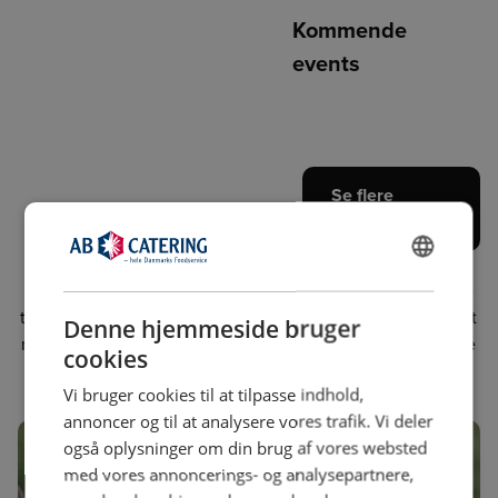
Kommende
events
Se flere
events
Vi organiserer i alt forskellige store fagmesser på tværs af
DANISH
Danmark, hvor et væld af leverandører deltager. Messerne
ENGLISH
tiltrækker tusindvis af besøgende, der ønsker at opleve det
Denne hjemmeside bruger
nyeste inden for foodservice-branchen. Du kan også møde
cookies
os på øvrige relevante fagmesser.
Vi bruger cookies til at tilpasse indhold,
annoncer og til at analysere vores trafik. Vi deler
også oplysninger om din brug af vores websted
med vores annoncerings- og analysepartnere,