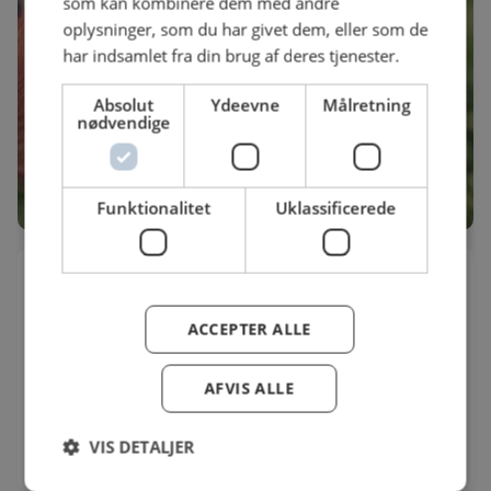
som kan kombinere dem med andre
oplysninger, som du har givet dem, eller som de
har indsamlet fra din brug af deres tjenester.
Absolut
Ydeevne
Målretning
nødvendige
Funktionalitet
Uklassificerede
Månsson x Bimi: grønt på nye måder
Sammen med Bimi slår Danmarks største
ACCEPTER ALLE
grøntsagsproducent, Månsson, dørene op til en dag
med fokus på Bimi-broccoli.
AFVIS ALLE
Dato
Adresse
17-08-2026
Grarupvej 15
VIS DETALJER
13:00 - 16:00
7330
Brande