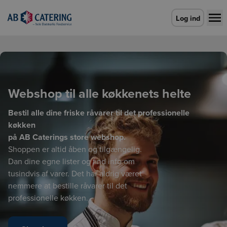
Gå til forsiden
Log ind
Webshop til alle køkkenets helte
Bestil alle dine friske råvarer til det professionelle
køkken
på AB Caterings store webshop.
Shoppen er altid åben og tilgængelig.
Dan dine egne lister og find info om
tusindvis af varer. Det har aldrig været
nemmere at bestille råvarer til det
professionelle køkken.