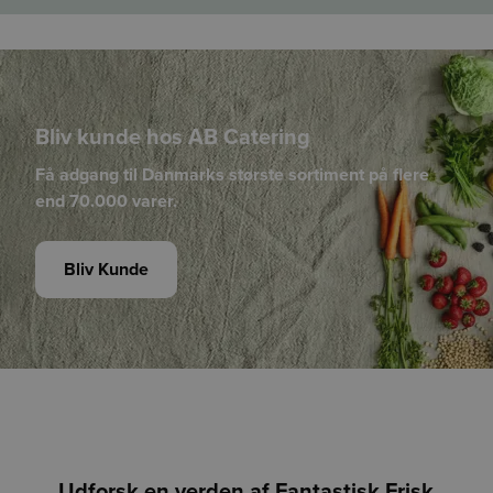
håber at kunne give dig et mere oplyst valg, når du handler
fødevarer.
Vi påtager os intet ansvar for de præsenterede data og den
efterfølgende anvendelse heraf.
Bliv kunde hos AB Catering
Få adgang til Danmarks største sortiment på flere
end 70.000 varer.
Bliv Kunde
Udforsk en verden af Fantastisk Frisk