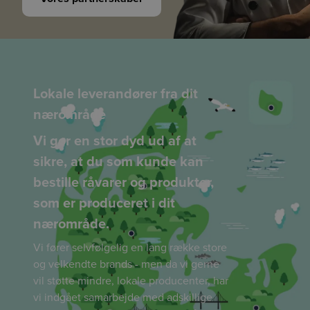
Lokale leverandører fra dit
nærområde
Vi gør en stor dyd ud af at
sikre, at du som kunde kan
bestille råvarer og produkter,
som er produceret i dit
nærområde.
Vi fører selvfølgelig en lang række store
og velkendte brands - men da vi gerne
vil støtte mindre, lokale producenter, har
vi indgået samarbejde med adskillige