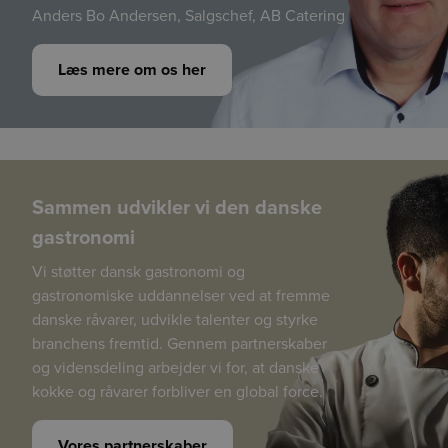
Anders Bo Andersen, Salgschef, AB Catering
Læs mere om os her
Sammen udvikler vi den danske
gastronomi
Vi støtter dansk gastronomi og
gastronomiske uddannelser ved at fremme
danske råvarer, udvikle talenter og styrke
branchens fremtid. Gennem partnerskaber
og vidensdeling arbejder vi for, at danske
kokke og råvarer forbliver en global force.
Vores partnerskaber