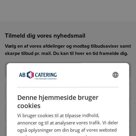
Tilmeld dig vores nyhedsmail
Vælg en af vores afdelinger og modtag tilbudsaviser samt
skarpe tilbud pr. mail. Du kan til hver en tid framelde dig.
Afdeling
Afdeling
DANISH
Din e-mail*
Din e-mail*
ENGLISH
Denne hjemmeside bruger
cookies
Kontaktperson
Kontaktperson
Vi bruger cookies til at tilpasse indhold,
annoncer og til at analysere vores trafik. Vi deler
også oplysninger om din brug af vores websted
Firmanavn
Firmanavn