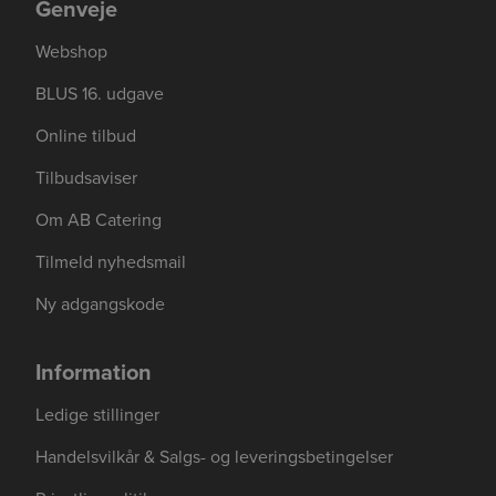
Genveje
Webshop
BLUS 16. udgave
Online tilbud
Tilbudsaviser
Om AB Catering
Tilmeld nyhedsmail
Se mere her om beregningerne og værdierne
Genindlæs siden
Genindlæs
Genindlæs
Ny adgangskode
Information
Ledige stillinger
Handelsvilkår & Salgs- og leveringsbetingelser