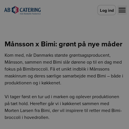
Gå til forsiden
Log ind
Månsson x Bimi: grønt på nye måder
Kom med, når Danmarks største grøntsagsproducent,
Månsson, sammen med Bimi slår dørene op til en dag med
fokus på Bimibroccoli. Få et unikt indblik i Månssons
maskinrum og deres særlige samarbejde med Bimi – både i
produktionen og i køkkenet.
Vi tager først en tur ud i marken og oplever produktionen
på tæt hold. Herefter går vi i køkkenet sammen med
Morten Larsen fra Bimi, der vil inspirere til retter med Bimi-
broccoli i hovedrollen.
Vælg leveringsdag
Der skete en fejl
Login udløbet
CO2e-beregner
Detaljevisning
Vælg leveringsdag
Enhed findes ikke
Vælg afdeling for at fortsætte
Luk
Luk
Luk