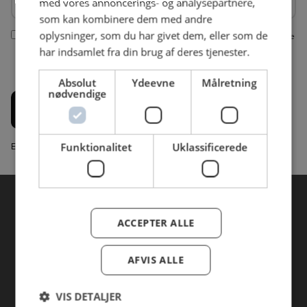
med vores annoncerings- og analysepartnere,
som kan kombinere dem med andre
oplysninger, som du har givet dem, eller som de
Ja tak, jeg vil gerne modtage nyhedsbreve fra AB Catering. Vi bruger dine
indtastede informationer fra denne formular til at sende dig nyhedsbreve
har indsamlet fra din brug af deres tjenester.
via e-mail. Du kan til enhver tid afmelde dig nyhedsbrevet igen jf. vores
privatlivspolitik
Absolut
Ydeevne
Målretning
nødvendige
Tilmeld
Email Marketing System fra Marketingplatform.com
Funktionalitet
Uklassificerede
ACCEPTER ALLE
AFVIS ALLE
Copyright 2026 AB Catering A/S
VIS DETALJER
Alle rettigheder forbeholdes