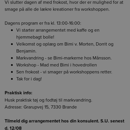
Vi slutter dagen af med frokost, hvor der er mulighed for at
Forrige
Næste
For at vise indholdet på siden skal du vælge en afdeling
Det er ikke længere muligt at lægge varen i kurven med
smage på alle de lækre kreationer fra workshoppen.
Din session er udløbet. Log ind igen for at fortsætte med at
Værdien angiver, hvor mange kilo CO2/kuldioxid, der er
enheden null. Genindlæs siden for at fortsætte.
lægge dine varer i kurven.
udledt ved fremskaffelse af 1 kg. drænvægt af den
BCA
BCK
BCS
Dagens program er fra kl. 13:00-16:00:
pågældende råvare.
Værdien er baseret på sparsomme datakilder på området
Vi starter arrangementet med kaffe og en
og kan være unøjagtig. Vi håber løbende at kunne forbedre
hjemmebagt bolle!
HMR
BOR
CGO
datakvaliteten. Det er et skridt i den rigtige retning og vi
Velkomst og oplæg om Bimi v. Morten, Dorrit og
håber at kunne give dig et mere oplyst valg, når du handler
Benjamin.
fødevarer.
Markvandring - se Bimi-markerne hos Månsson.
Vi påtager os intet ansvar for de præsenterede data og den
Workshop - Mad med Bimi i hovedrollen
efterfølgende anvendelse heraf.
Sen frokost - vi smager på workshoppens retter.
Tak for i dag!
Praktisk info:
Husk praktisk tøj og fodtøj til markvandring.
Adresse: Grarupvej 15, 7330 Brande
Tilmeld dig arrangementet hos din konsulent. S.U. senest
d. 12/08