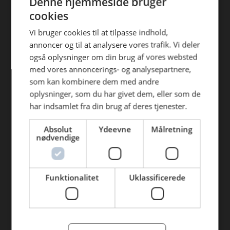
Denne hjemmeside bruger
Find din afdeling
efterfølgende anvendelse heraf.
cookies
AB Catering Aalborg
Vi bruger cookies til at tilpasse indhold,
annoncer og til at analysere vores trafik. Vi deler
AB Catering Århus
også oplysninger om din brug af vores websted
AB Catering Holstebro
med vores annoncerings- og analysepartnere,
som kan kombinere dem med andre
AB Catering Ribe
oplysninger, som du har givet dem, eller som de
AB Catering København
har indsamlet fra din brug af deres tjenester.
Absolut
Ydeevne
Målretning
Genveje
nødvendige
Webshop
BLUS 16. udgave
Funktionalitet
Uklassificerede
Online tilbud
Tilbudsaviser