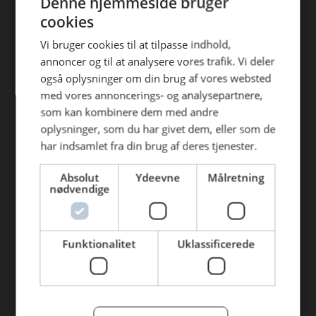
Denne hjemmeside bruger
Find din afdeling
efterfølgende anvendelse heraf.
cookies
AB Catering Aalborg
Vi bruger cookies til at tilpasse indhold,
annoncer og til at analysere vores trafik. Vi deler
AB Catering Århus
også oplysninger om din brug af vores websted
AB Catering Holstebro
med vores annoncerings- og analysepartnere,
som kan kombinere dem med andre
AB Catering Ribe
oplysninger, som du har givet dem, eller som de
AB Catering København
har indsamlet fra din brug af deres tjenester.
Absolut
Ydeevne
Målretning
Genveje
nødvendige
Webshop
BLUS 16. udgave
Funktionalitet
Uklassificerede
Online tilbud
Tilbudsaviser