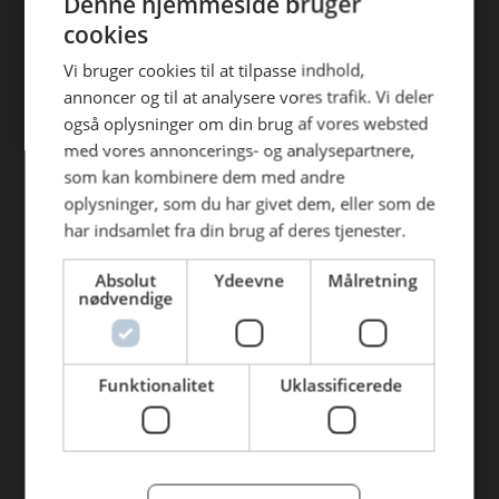
Denne hjemmeside bruger
Find din afdeling
efterfølgende anvendelse heraf.
cookies
AB Catering Aalborg
Vi bruger cookies til at tilpasse indhold,
annoncer og til at analysere vores trafik. Vi deler
AB Catering Århus
også oplysninger om din brug af vores websted
AB Catering Holstebro
med vores annoncerings- og analysepartnere,
som kan kombinere dem med andre
AB Catering Ribe
oplysninger, som du har givet dem, eller som de
AB Catering København
har indsamlet fra din brug af deres tjenester.
Absolut
Ydeevne
Målretning
Genveje
nødvendige
Webshop
BLUS 16. udgave
Funktionalitet
Uklassificerede
Online tilbud
Tilbudsaviser