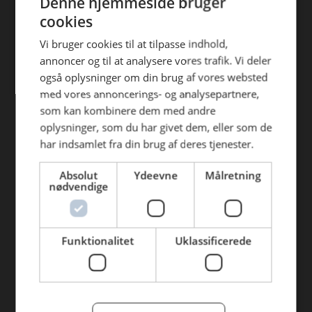
Denne hjemmeside bruger
Find din afdeling
efterfølgende anvendelse heraf.
cookies
AB Catering Aalborg
Vi bruger cookies til at tilpasse indhold,
annoncer og til at analysere vores trafik. Vi deler
AB Catering Århus
også oplysninger om din brug af vores websted
AB Catering Holstebro
med vores annoncerings- og analysepartnere,
som kan kombinere dem med andre
AB Catering Ribe
oplysninger, som du har givet dem, eller som de
AB Catering København
har indsamlet fra din brug af deres tjenester.
Absolut
Ydeevne
Målretning
Genveje
nødvendige
Webshop
BLUS 16. udgave
Funktionalitet
Uklassificerede
Online tilbud
Tilbudsaviser