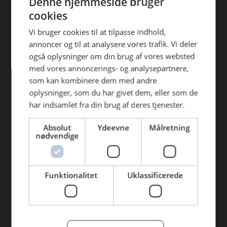
Denne hjemmeside bruger
Find din afdeling
efterfølgende anvendelse heraf.
cookies
AB Catering Aalborg
Vi bruger cookies til at tilpasse indhold,
annoncer og til at analysere vores trafik. Vi deler
AB Catering Århus
også oplysninger om din brug af vores websted
AB Catering Holstebro
med vores annoncerings- og analysepartnere,
som kan kombinere dem med andre
AB Catering Ribe
oplysninger, som du har givet dem, eller som de
AB Catering København
har indsamlet fra din brug af deres tjenester.
Absolut
Ydeevne
Målretning
Genveje
nødvendige
Webshop
BLUS 16. udgave
Funktionalitet
Uklassificerede
Online tilbud
Tilbudsaviser