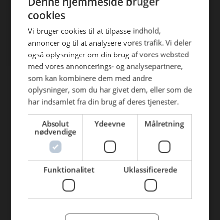
Denne hjemmeside bruger
Find din afdeling
efterfølgende anvendelse heraf.
cookies
AB Catering Aalborg
Vi bruger cookies til at tilpasse indhold,
annoncer og til at analysere vores trafik. Vi deler
AB Catering Århus
også oplysninger om din brug af vores websted
AB Catering Holstebro
med vores annoncerings- og analysepartnere,
som kan kombinere dem med andre
AB Catering Ribe
oplysninger, som du har givet dem, eller som de
AB Catering København
har indsamlet fra din brug af deres tjenester.
Absolut
Ydeevne
Målretning
Genveje
nødvendige
Webshop
BLUS 16. udgave
Funktionalitet
Uklassificerede
Online tilbud
Tilbudsaviser