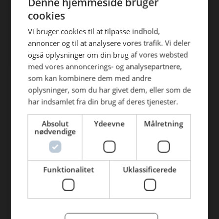
Denne hjemmeside bruger
Find din afdeling
efterfølgende anvendelse heraf.
cookies
AB Catering Aalborg
Vi bruger cookies til at tilpasse indhold,
annoncer og til at analysere vores trafik. Vi deler
AB Catering Århus
også oplysninger om din brug af vores websted
AB Catering Holstebro
med vores annoncerings- og analysepartnere,
som kan kombinere dem med andre
AB Catering Ribe
oplysninger, som du har givet dem, eller som de
har indsamlet fra din brug af deres tjenester.
AB Catering København
Absolut
Ydeevne
Målretning
Genveje
nødvendige
Webshop
BLUS 16. udgave
Funktionalitet
Uklassificerede
Online tilbud
Tilbudsaviser