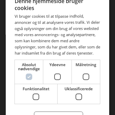
Denne hjemmeside bruger
Find din afdeling
efterfølgende anvendelse heraf.
cookies
AB Catering Aalborg
Vi bruger cookies til at tilpasse indhold,
annoncer og til at analysere vores trafik. Vi deler
AB Catering Århus
også oplysninger om din brug af vores websted
AB Catering Holstebro
med vores annoncerings- og analysepartnere,
som kan kombinere dem med andre
AB Catering Ribe
oplysninger, som du har givet dem, eller som de
AB Catering København
har indsamlet fra din brug af deres tjenester.
Absolut
Ydeevne
Målretning
Genveje
nødvendige
Webshop
BLUS 16. udgave
Funktionalitet
Uklassificerede
Online tilbud
Tilbudsaviser