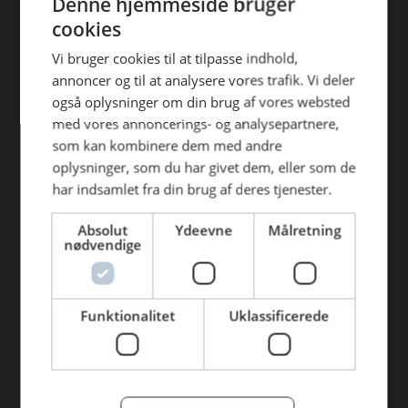
Denne hjemmeside bruger
Find din afdeling
efterfølgende anvendelse heraf.
cookies
AB Catering Aalborg
Vi bruger cookies til at tilpasse indhold,
annoncer og til at analysere vores trafik. Vi deler
AB Catering Århus
også oplysninger om din brug af vores websted
AB Catering Holstebro
med vores annoncerings- og analysepartnere,
som kan kombinere dem med andre
AB Catering Ribe
oplysninger, som du har givet dem, eller som de
har indsamlet fra din brug af deres tjenester.
AB Catering København
Absolut
Ydeevne
Målretning
Genveje
nødvendige
Webshop
BLUS 16. udgave
Funktionalitet
Uklassificerede
Online tilbud
Tilbudsaviser