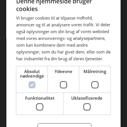
Denne hjemmeside bruger
Find din afdeling
efterfølgende anvendelse heraf.
cookies
AB Catering Aalborg
Vi bruger cookies til at tilpasse indhold,
annoncer og til at analysere vores trafik. Vi deler
AB Catering Århus
også oplysninger om din brug af vores websted
AB Catering Holstebro
med vores annoncerings- og analysepartnere,
som kan kombinere dem med andre
AB Catering Ribe
oplysninger, som du har givet dem, eller som de
AB Catering København
har indsamlet fra din brug af deres tjenester.
Absolut
Ydeevne
Målretning
Genveje
nødvendige
Webshop
BLUS 16. udgave
Funktionalitet
Uklassificerede
Online tilbud
Tilbudsaviser