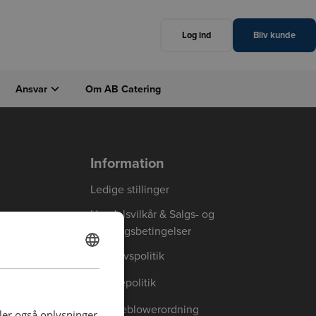
Log ind
Bliv kunde
Ansvar
Om AB Catering
Luk
Næste
Information
Ledige stillinger
Handelsvilkår & Salgs- og
leveringsbetingelser
Privatlivspolitik
DANISH
ENGLISH
Cookiepolitik
Whistleblowerordning
deler også oplysninger