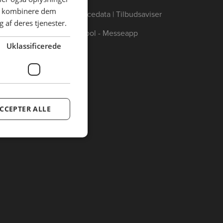
an kombinere dem
Annoncedata | Tilbudsaviser
 af deres tjenester.
Catertool - Messeapp
Uklassificerede
CCEPTER ALLE