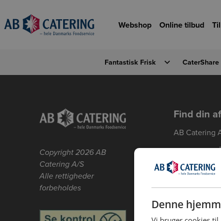
Gå til hovedindhold
Gå til forsiden
Webshop
Online tilbud
Ti
Fantastisk Frisk
CaterShare
Detaljevisning
Forrige
Find din a
AB Catering 
AB Catering 
Copyright 2026 AB
Catering A/S
AB Catering 
Alle rettigheder
forbeholdes
AB Catering 
Denne hjemme
AB Catering 
Vi bruger cookies til