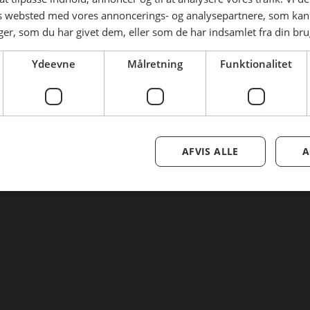
Tilmeld nyhedsmail
es websted med vores annoncerings- og analysepartnere, som k
r, som du har givet dem, eller som de har indsamlet fra din brug
Ny adgangskode
Ydeevne
Målretning
Funktionalitet
AFVIS ALLE
A
Se mere her om beregningerne og værdierne
Genindlæs siden
Genindlæs
Genindlæs