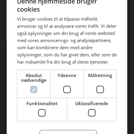
Denne hjemmeside bruger
Find din afdeling
efterfølgende anvendelse heraf.
cookies
AB Catering Aalborg
Vi bruger cookies til at tilpasse indhold,
annoncer og til at analysere vores trafik. Vi deler
AB Catering Århus
også oplysninger om din brug af vores websted
AB Catering Holstebro
med vores annoncerings- og analysepartnere,
som kan kombinere dem med andre
AB Catering Ribe
oplysninger, som du har givet dem, eller som de
AB Catering København
har indsamlet fra din brug af deres tjenester.
Absolut
Ydeevne
Målretning
Genveje
nødvendige
Webshop
BLUS 16. udgave
Funktionalitet
Uklassificerede
Online tilbud
Tilbudsaviser