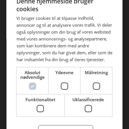
Denne hjemmeside bruger
Find din afdeling
efterfølgende anvendelse heraf.
cookies
AB Catering Aalborg
Vi bruger cookies til at tilpasse indhold,
annoncer og til at analysere vores trafik. Vi deler
AB Catering Århus
også oplysninger om din brug af vores websted
AB Catering Holstebro
med vores annoncerings- og analysepartnere,
som kan kombinere dem med andre
AB Catering Ribe
oplysninger, som du har givet dem, eller som de
AB Catering København
har indsamlet fra din brug af deres tjenester.
Absolut
Ydeevne
Målretning
Genveje
nødvendige
Webshop
BLUS 16. udgave
Funktionalitet
Uklassificerede
Online tilbud
Tilbudsaviser