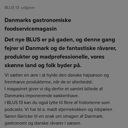
BLUS 13. udgave
Danmarks gastronomiske
foodservicemagasin
Det nye BLUS er på gaden, og denne gang
fejrer vi Danmark og de fantastiske råvarer,
produkter og madprofessionelle, vores
skønne land og folk byder på.
Vi sætter en ære i at hylde den danske højsæson og
fremhæve produkterne, når de er allerbedst.
I magasinet giver vi dig derfor et samlet billede af
Danmarks imponerende køkkenhave.
I BLUS 13 kan du også lytte til flere af historierne som
Vælg leveringsdag
Video med afskrift
Der skete en fejl
Login udløbet
CO2e-beregner
Detaljevisning
Vælg leveringsdag
Enhed findes ikke
Vælg afdeling for at fortsætte
Luk
Luk
Luk
Luk
podcasts. Vi har bl.a. mødt stjernekokken og ildsjælen
Forrige
Næste
Søren Gericke til en snak om smagen af Danmark,
For at vise indholdet på siden skal du vælge en afdeling
Det er ikke længere muligt at lægge varen i kurven med
Din session er udløbet. Log ind igen for at fortsætte med at
Værdien angiver, hvor mange kilo CO2/kuldioxid, der er
gastronomi og danske råvarer i sæson.
enheden null. Genindlæs siden for at fortsætte.
lægge dine varer i kurven.
udledt ved fremskaffelse af 1 kg. drænvægt af den