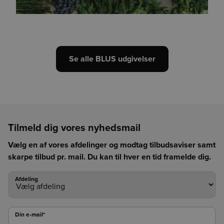
Se alle BLUS udgivelser
Tilmeld dig vores nyhedsmail
Vælg en af vores afdelinger og modtag tilbudsaviser samt
skarpe tilbud pr. mail. Du kan til hver en tid framelde dig.
Afdeling
Afdeling
Din e-mail*
Din e-mail*