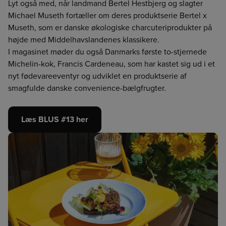
Lyt også med, når landmand Bertel Hestbjerg og slagter
pågældende råvare.
BCA
BCK
BCS
Michael Museth fortæller om deres produktserie Bertel x
Værdien er baseret på sparsomme datakilder på området
Museth, som er danske økologiske charcuteriprodukter på
og kan være unøjagtig. Vi håber løbende at kunne forbedre
højde med Middelhavslandenes klassikere.
HMR
BOR
CGO
datakvaliteten. Det er et skridt i den rigtige retning og vi
I magasinet møder du også Danmarks første to-stjernede
håber at kunne give dig et mere oplyst valg, når du handler
Michelin-kok, Francis Cardeneau, som har kastet sig ud i et
fødevarer.
nyt fødevareeventyr og udviklet en produktserie af
Vi påtager os intet ansvar for de præsenterede data og den
efterfølgende anvendelse heraf.
smagfulde danske convenience-bælgfrugter.
Læs BLUS #13 her