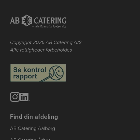
Se mere her om beregningerne og værdierne
Genindlæs siden
Genindlæs
Genindlæs
Copyright 2026 AB Catering A/S
Alle rettigheder forbeholdes
Find din afdeling
AB Catering Aalborg