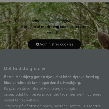
For at se indholdet skal du afgive dit samtykke
til brugen af
marketing cookies
på vores
website.
Administrer cookies
Det bedste griseliv
Bertel Hestbjerg gør en dyd ud af både dyrevelfærd og
biodiversitet på familiegården St. Hestbjerg.
På gården driver Bertel Hestbjerg økologisk
griseproduktion på en måde, der tager hensyn til dyrenes
instinkter og velfærd.
Tag med på gården og oplev, hvordan Bertels Gris render