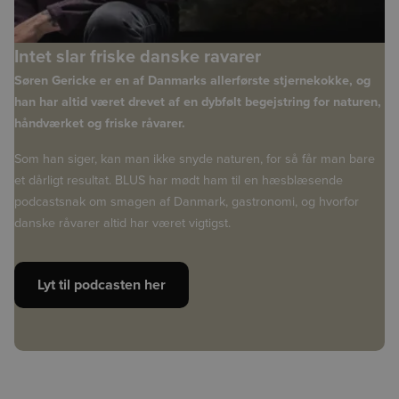
Intet slar friske danske ravarer
Søren Gericke er en af Danmarks allerførste stjernekokke, og
han har altid været drevet af en dybfølt begejstring for naturen,
håndværket og friske råvarer.
Som han siger, kan man ikke snyde naturen, for så får man bare
et dårligt resultat. BLUS har mødt ham til en hæsblæsende
podcastsnak om smagen af Danmark, gastronomi, og hvorfor
danske råvarer altid har været vigtigst.
Lyt til podcasten her