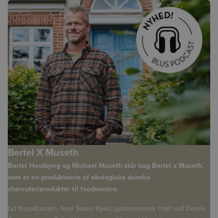
Bertel X Museth
Bertel Hestbjerg og Michael Museth står bag Bertel x Museth,
som er en produktserie af økologiske danske
charcuteriprodukter til foodservice.
Lyt til podcasten, hvor Søren Kyed, gastronomisk chef ved Dansk