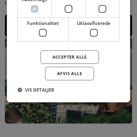
Catering
Læs mere om regenerativt landbrug i BLUS
Funktionalitet
Uklassificerede
magasinet
ACCEPTER ALLE
AFVIS ALLE
VIS DETALJER