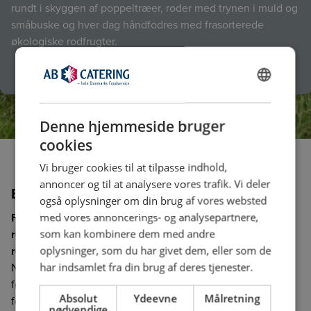
rundt i skyggen af poppeltræer, roder med trynen i muld og
småbuske og hver dag håndfodres med frasorterede
økologiske rodfrugter.
DANISH
ENGLISH
Denne hjemmeside bruger
cookies
Vi bruger cookies til at tilpasse indhold,
annoncer og til at analysere vores trafik. Vi deler
En sund jord giver sunde fødevarer
også oplysninger om din brug af vores websted
Foodprint Nordic arbejder for at fremme dyrkningen af
med vores annoncerings- og analysepartnere,
regenerative fødevarer og ser mad som vores vigtigste
som kan kombinere dem med andre
redskab til at løse nogle af verdens udfordringer.
oplysninger, som du har givet dem, eller som de
Nøglen til succes findes i netværket med spisesteder og
har indsamlet fra din brug af deres tjenester.
fødevarevirksomheder, som er med til at drive lokal
Absolut
Ydeevne
Målretning
forandring. Én af de nyeste virksomhedsmedlemmer er BC
nødvendige