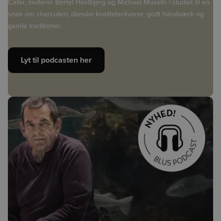
Cater, inviterer Bertel Hestbjerg og Michael Museth i studiet til en
snak om charcuteri, danske kvalitetsråvarer, godt håndværk og
gamle traditioner.
Lyt til podcasten her