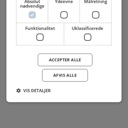
Absolut
Ydeevne
Målretning
nødvendige
Funktionalitet
Uklassificerede
ACCEPTER ALLE
AFVIS ALLE
Se mere her om beregningerne og værdierne
Genindlæs siden
Genindlæs
Genindlæs
VIS DETALJER