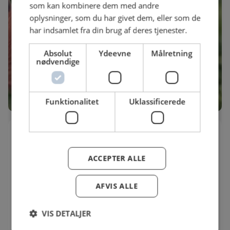
som kan kombinere dem med andre
oplysninger, som du har givet dem, eller som de
har indsamlet fra din brug af deres tjenester.
Absolut
Ydeevne
Målretning
nødvendige
Funktionalitet
Uklassificerede
Månsson x Bimi: grønt på nye måder
Sammen med Bimi slår Danmarks største
ACCEPTER ALLE
grøntsagsproducent, Månsson, dørene op til en dag
med fokus på Bimi-broccoli.
AFVIS ALLE
Dato
Adresse
17.08.2026
Grarupvej 15
VIS DETALJER
13:00 - 16:00
7330
Brande