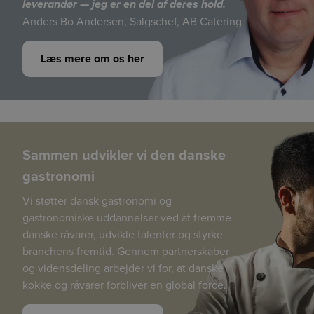
leverandør — jeg er en del af deres hold.
Anders Bo Andersen, Salgschef, AB Catering
Læs mere om os her
Sammen udvikler vi den danske
gastronomi
Vi støtter dansk gastronomi og
gastronomiske uddannelser ved at fremme
danske råvarer, udvikle talenter og styrke
branchens fremtid. Gennem partnerskaber
og vidensdeling arbejder vi for, at danske
kokke og råvarer forbliver en global force.