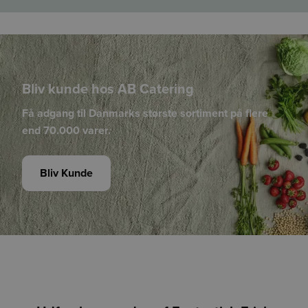
håber at kunne give dig et mere oplyst valg, når du handler
fødevarer.
Vi påtager os intet ansvar for de præsenterede data og den
efterfølgende anvendelse heraf.
Bliv kunde hos AB Catering
Få adgang til Danmarks største sortiment på flere
end 70.000 varer.
Bliv Kunde