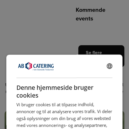
Kommende
events
Se flere
events
Vi organiserer i alt forskellige store fagmesser på tværs af
DANISH
Danmark, hvor et væld af leverandører deltager. Messerne
ENGLISH
tiltrækker tusindvis af besøgende, der ønsker at opleve det
Denne hjemmeside bruger
nyeste inden for foodservice-branchen. Du kan også møde
cookies
os på øvrige relevante fagmesser.
Vi bruger cookies til at tilpasse indhold,
annoncer og til at analysere vores trafik. Vi deler
også oplysninger om din brug af vores websted
med vores annoncerings- og analysepartnere,