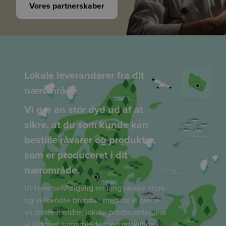
Vores partnerskaber
Lokale leverandører fra dit
nærområde
Vi gør en stor dyd ud af at
sikre, at du som kunde kan
bestille råvarer og produkter,
som er produceret i dit
nærområde.
Vi fører selvfølgelig en lang række store
og velkendte brands - men da vi gerne
vil støtte mindre, lokale producenter, har
vi indgået samarbejde med adskillige