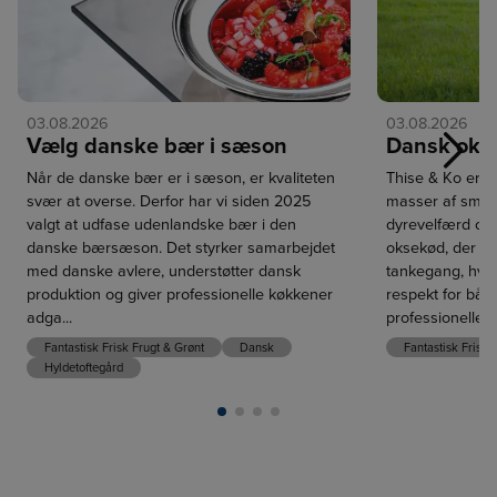
03.08.2026
03.08.2026
Vælg danske bær i sæson
Dansk oks
Næst
Når de danske bær er i sæson, er kvaliteten
Thise & Ko er 
svær at overse. Derfor har vi siden 2025
masser af smag
valgt at udfase udenlandske bær i den
dyrevelfærd og 
danske bærsæson. Det styrker samarbejdet
oksekød, der er
med danske avlere, understøtter dansk
tankegang, hvo
produktion og giver professionelle køkkener
respekt for både
adga...
professionelle k
Fantastisk Frisk Frugt & Grønt
Dansk
Fantastisk Frisk
Hyldetoftegård