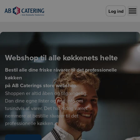
Gå til forsiden
Log ind
Webshop til alle køkkenets helte
Bestil alle dine friske råvarer til det professionelle
køkken
på AB Caterings store webshop.
Shoppen er altid åben og tilgængelig.
Dan dine egne lister og find info om
tusindvis af varer. Det har aldrig været
nemmere at bestille råvarer til det
professionelle køkken.